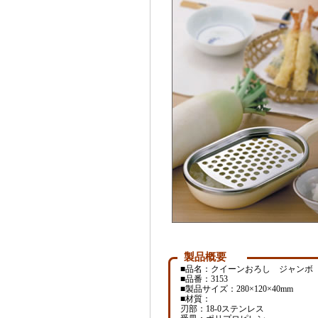
製品概要
■品名：クイーンおろし ジャンボ
■品番：3153
■製品サイズ：280×120×40mm
■材質：
刃部：18-0ステンレス