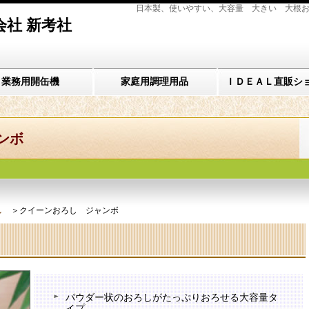
日本製、使いやすい、大容量 大きい 大根お
会社 新考社
業務用開缶機
家庭用調理用品
ＩＤＥＡＬ直販シ
ンボ
し
＞クイーンおろし ジャンボ
パウダー状のおろしがたっぷりおろせる大容量タ
イプ。