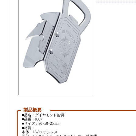
製品概要
■品名：ダイヤモンド缶切
■品番：0007
■サイズ：80×50×25mm
■材質：
本体：18-0ステンレス