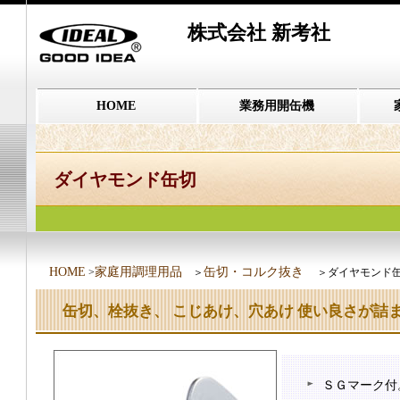
株式会社 新考社
HOME
業務用開缶機
ダイヤモンド缶切
HOME
家庭用調理用品
缶切・コルク抜き
>
＞
＞ダイヤモンド
缶切、栓抜き、 こじあけ、穴あけ 使い良さが詰
ＳＧマーク付