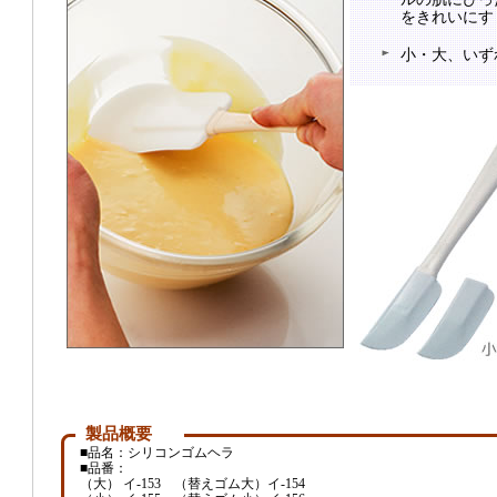
をきれいにす
小・大、いず
製品概要
■品名：シリコンゴムヘラ
■品番：
（大） イ-153 （替えゴム大）イ-154