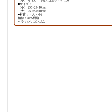
（小） イ-155 （替えゴム小）イ-156
■サイズ：
（小） 255×25×10mm
（大） 250×55×10mm
■材質：（大・小）
柄部：ABS樹脂
ヘラ：シリコンゴム