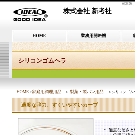
日本製
株式会社 新考社
HOME
業務用開缶機
シリコンゴムヘラ
HOME
家庭用調理用品
製菓・製パン用品
>
＞
＞シリコンゴム
適度な弾力、すくいやすいカーブ
適度な硬さと
ルの肌にぴっ